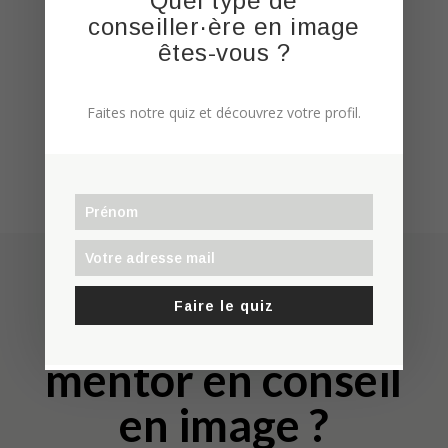
Quel type de
Pré-requis :
Exercer un métier de
conseiller·ère en image
l’image (conseiller/ère en image,
êtes-vous ?
coiffeur/se, vendeur/se, maquilleur/se,
etc.)
Faites notre quiz et découvrez votre profil.
Faire le quiz
Qui est votre
mentor en conseil
en image ?