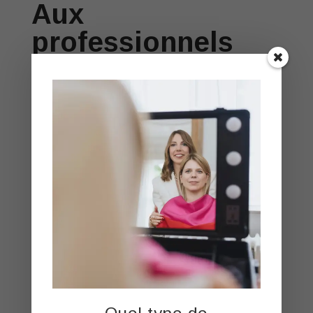
Aux
professionnels
Aux conseillères en image (ou métiers avoisinant)
qui souhaitent se perfectionner et expertiser leurs
compétences. Pour les conseillères en image qui
souhaitent améliorer leurs méthodologies et aller
plus loin. Le mentoring est également pensé pour
les professionels qui souhaitent avoir un plan
d’action pour le développement de leur activité :
vision marketing, stratégie de communication ou
encore établir des tarifs cohérents.
Niveau
: Avancé